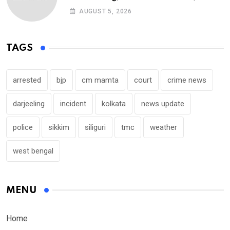
AUGUST 5, 2026
TAGS
arrested
bjp
cm mamta
court
crime news
darjeeling
incident
kolkata
news update
police
sikkim
siliguri
tmc
weather
west bengal
MENU
Home