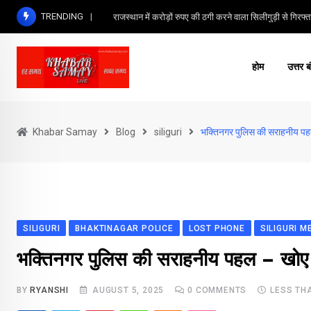
Skip
TRENDING
राजस्थान में करोड़ों रुपए की ठगी करने वाला सिलीगुड़ी से गिरफ्त
to
content
होम
उत्तर ब
Khabar Samay
Blog
siliguri
भक्तिनगर पुलिस की सराहनीय पहल
SILIGURI
BHAKTINAGAR POLICE
LOST PHONE
SILIGURI 
भक्तिनगर पुलिस की सराहनीय पहल – खोए ह
BY
RYANSHI
AUGUST 5, 2025
0
COMMENTS
LESS TH