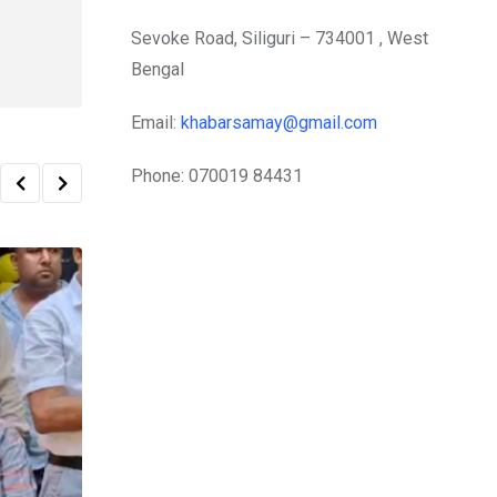
Sevoke Road, Siliguri – 734001 , West
Bengal
Email:
khabarsamay@gmail.com
Phone: 070019 84431