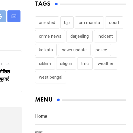
TAGS
eUpon
Print
Share
arrested
bjp
cm mamta
court
via
crime news
darjeeling
incident
Email
kolkata
news update
police
sikkim
siliguri
tmc
weather
ST
 कोशिश
west bengal
 युवक!
MENU
Home
বাংলা