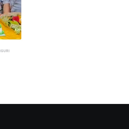
,
,
,
LIGURI
SHANKAR GHOSH
CENSUS
GOOD NEWS
NEWSUPDATE
देशभर में शुरू हुई जनगणना, सिलिगुड़ी में विधायक शंकर
AUGUST 1, 2026