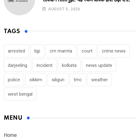
AUGUST 5, 2026
TAGS
arrested
bjp
cm mamta
court
crime news
darjeeling
incident
kolkata
news update
police
sikkim
siliguri
tmc
weather
west bengal
MENU
Home