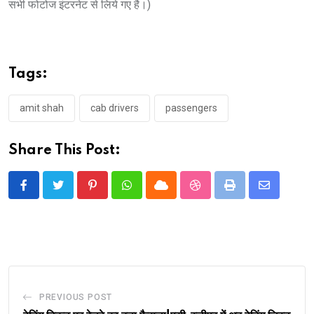
सभी फोटोज इंटरनेट से लिये गए है।)
Tags:
amit shah
cab drivers
passengers
Share This Post:
Pinterest
Whatsapp
Cloud
StumbleUpon
Print
Share
via
Email
PREVIOUS POST