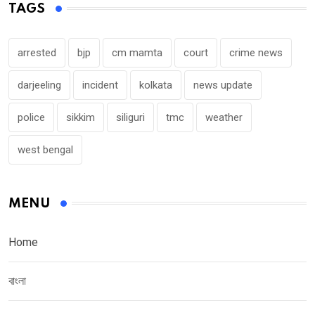
TAGS
arrested
bjp
cm mamta
court
crime news
darjeeling
incident
kolkata
news update
police
sikkim
siliguri
tmc
weather
west bengal
MENU
Home
বাংলা