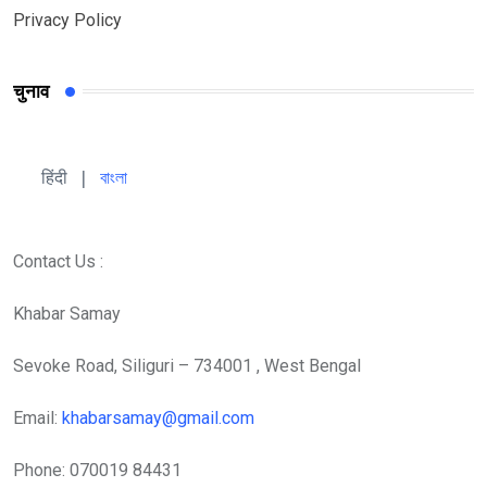
Privacy Policy
चुनाव
हिंदी 
| 
বাংলা
Contact Us :
Khabar Samay
Sevoke Road, Siliguri – 734001 , West Bengal
Email:
khabarsamay@gmail.com
Phone: 070019 84431