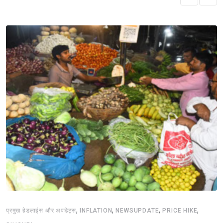
,
,
,
,
प्रमुख हेडलाइंस और अपडेट्स
INFLATION
NEWSUPDATE
PRICE HIKE