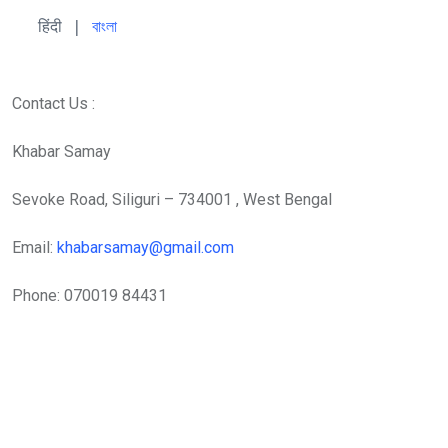
हिंदी 
| 
বাংলা
Contact Us :
Khabar Samay
Sevoke Road, Siliguri – 734001 , West Bengal
Email:
khabarsamay@gmail.com
Phone: 070019 84431