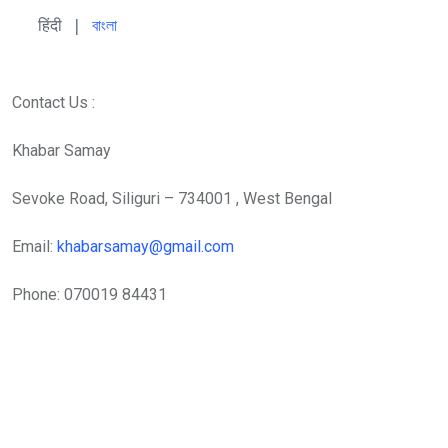
हिंदी 
| 
বাংলা
Contact Us :
Khabar Samay
Sevoke Road, Siliguri – 734001 , West Bengal
Email:
khabarsamay@gmail.com
Phone: 070019 84431