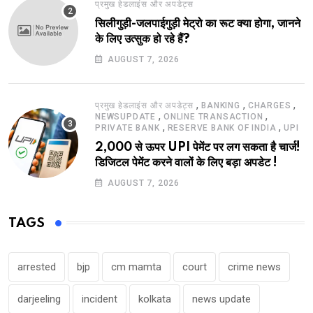
प्रमुख हेडलाइंस और अपडेट्स
सिलीगुड़ी-जलपाईगुड़ी मेट्रो का रूट क्या होगा, जानने
के लिए उत्सुक हो रहे हैं?
AUGUST 7, 2026
,
,
,
प्रमुख हेडलाइंस और अपडेट्स
BANKING
CHARGES
,
,
NEWSUPDATE
ONLINE TRANSACTION
,
,
PRIVATE BANK
RESERVE BANK OF INDIA
UPI
2,000 से ऊपर UPI पेमेंट पर लग सकता है चार्ज!
डिजिटल पेमेंट करने वालों के लिए बड़ा अपडेट !
AUGUST 7, 2026
TAGS
arrested
bjp
cm mamta
court
crime news
darjeeling
incident
kolkata
news update