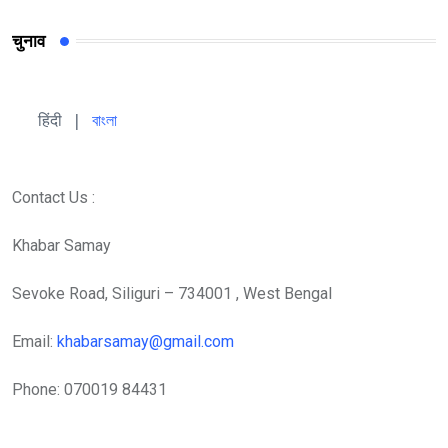
चुनाव
हिंदी 
| 
বাংলা
Contact Us :
Khabar Samay
Sevoke Road, Siliguri – 734001 , West Bengal
Email:
khabarsamay@gmail.com
Phone: 070019 84431