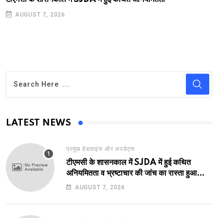
AUGUST 7, 2026
LATEST NEWS
प्रमुख हेडलाइंस और अपडेट्स
टीएमसी के शासनकाल में SJDA में हुई कथित
अनियमितता व भ्रष्टाचार की जांच का रास्ता हुआ
प्रशस्त! एक नए अवतार में लौटा SJDA!
AUGUST 7, 2026