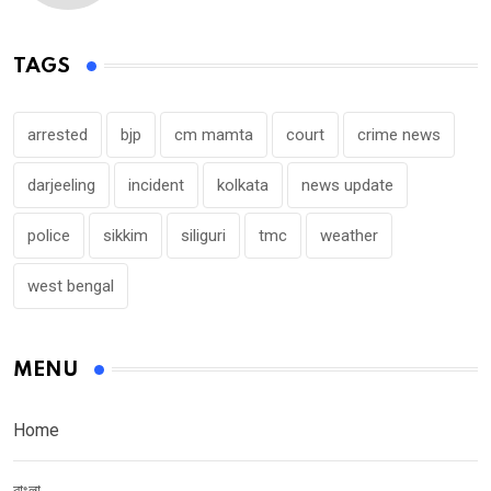
TAGS
arrested
bjp
cm mamta
court
crime news
darjeeling
incident
kolkata
news update
police
sikkim
siliguri
tmc
weather
west bengal
MENU
Home
বাংলা