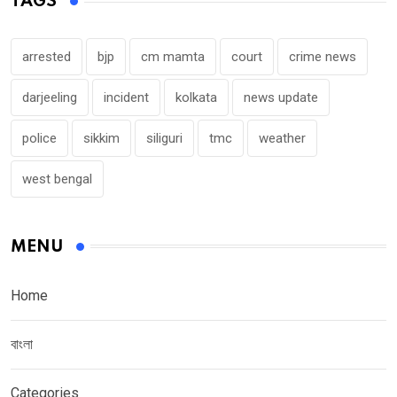
TAGS
arrested
bjp
cm mamta
court
crime news
darjeeling
incident
kolkata
news update
police
sikkim
siliguri
tmc
weather
west bengal
MENU
Home
বাংলা
Categories