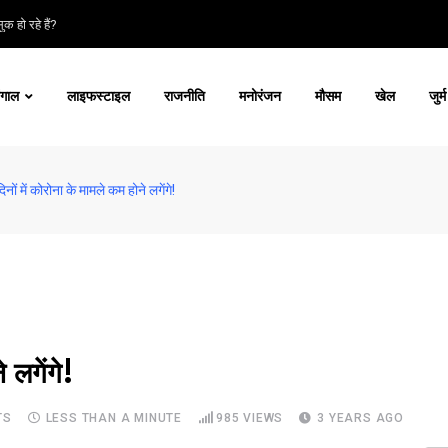
क हो रहे हैं?
ंगाल
लाइफस्टाइल
राजनीति
मनोरंजन
मौसम
खेल
जुर्म
नों में कोरोना के मामले कम होने लगेंगे!
 लगेंगे!
TS
LESS THAN A MINUTE
985
VIEWS
3 YEARS AGO