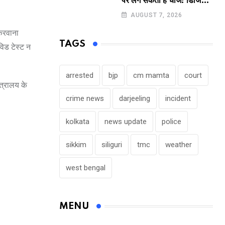
पर लग सकता है चार्ज! डिजिटल
पेमेंट करने वालों के लिए बड़ा
AUGUST 7, 2026
अपडेट !
 करवाना
TAGS
ोविड टेस्ट न
arrested
bjp
cm mamta
court
त्रालय के
crime news
darjeeling
incident
kolkata
news update
police
sikkim
siliguri
tmc
weather
west bengal
MENU