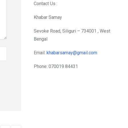
Contact Us :
Khabar Samay
Sevoke Road, Siliguri – 734001 , West
Bengal
Email:
khabarsamay@gmail.com
Phone: 070019 84431