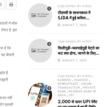
प्रमुख हेडलाइंस और अपडेट्स
Share
Print
टीएमसी के शासनकाल में
via
SJDA में हुई कथित
Email
तालों में मॉक
अनियमितता व भ्रष्टाचार की
AUGUST 7, 2026
जांच का रास्ता हुआ प्रशस्त! एक
तैयार है. इस
नए अवतार में लौटा SJDA!
प्रमुख हेडलाइंस और अपडेट्स
या है कि
सिलीगुड़ी-जलपाईगुड़ी मेट्रो का
रूट क्या होगा, जानने के लिए
ब यह बीमारी
उत्सुक हो रहे हैं?
AUGUST 7, 2026
ते हैं.
,
प्रमुख हेडलाइंस और अपडेट्स
ौजूदगी
,
,
BANKING
CHARGES
,
NEWSUPDATE
ONLINE
,
TRANSACTION
PRIVATE
,
BANK
RESERVE BANK OF
,
INDIA
UPI
जरूरत नहीं
2,000 से ऊपर UPI पेमेंट
क लोग इसकी