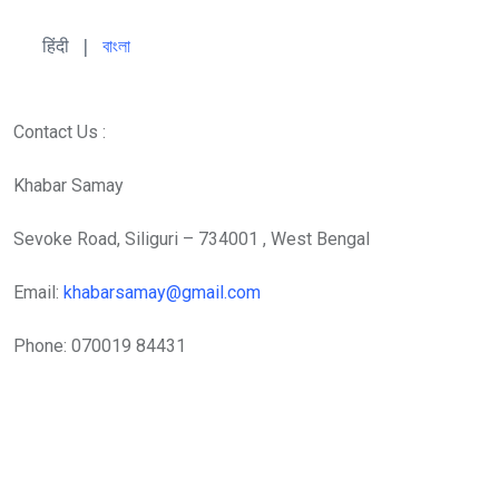
हिंदी 
| 
বাংলা
Contact Us :
Khabar Samay
Sevoke Road, Siliguri – 734001 , West Bengal
Email:
khabarsamay@gmail.com
Phone: 070019 84431