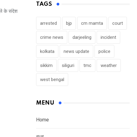
TAGS
े के संदेश
arrested
bjp
cm mamta
court
crime news
darjeeling
incident
kolkata
news update
police
sikkim
siliguri
tmc
weather
west bengal
MENU
Home
বাংলা