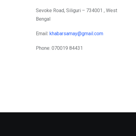
Sevoke Road, Siliguri – 734001 , West
Bengal
Email:
khabarsamay@gmail.com
Phone: 070019 84431