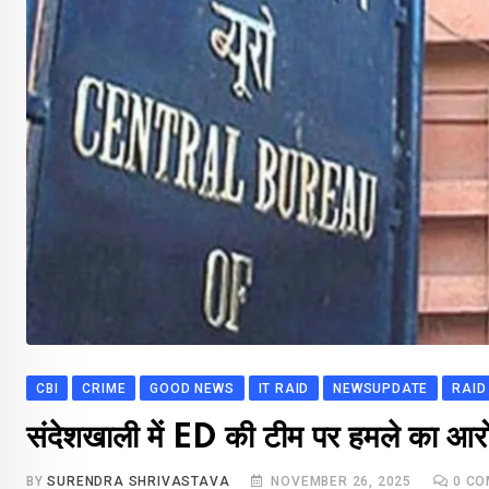
CBI
CRIME
GOOD NEWS
IT RAID
NEWSUPDATE
RAID
संदेशखाली में ED की टीम पर हमले का आर
BY
SURENDRA SHRIVASTAVA
NOVEMBER 26, 2025
0
CO