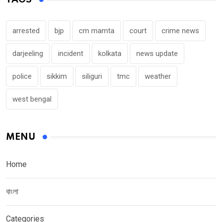
arrested
bjp
cm mamta
court
crime news
darjeeling
incident
kolkata
news update
police
sikkim
siliguri
tmc
weather
west bengal
MENU
Home
বাংলা
Categories