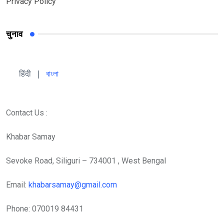
Privacy Policy
चुनाव
हिंदी 
| 
বাংলা
Contact Us :
Khabar Samay
Sevoke Road, Siliguri – 734001 , West Bengal
Email:
khabarsamay@gmail.com
Phone: 070019 84431