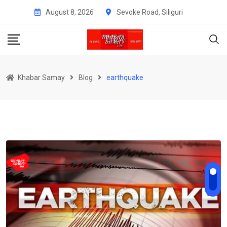
Skip
August 8, 2026
Sevoke Road, Siliguri
to
content
Khabar Samay
Blog
earthquake