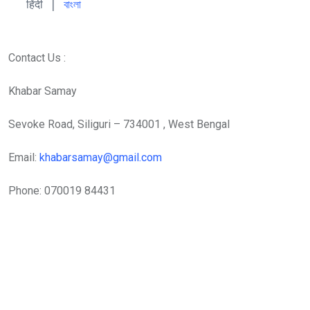
हिंदी 
| 
বাংলা
Contact Us :
Khabar Samay
Sevoke Road, Siliguri – 734001 , West Bengal
Email:
khabarsamay@gmail.com
Phone: 070019 84431