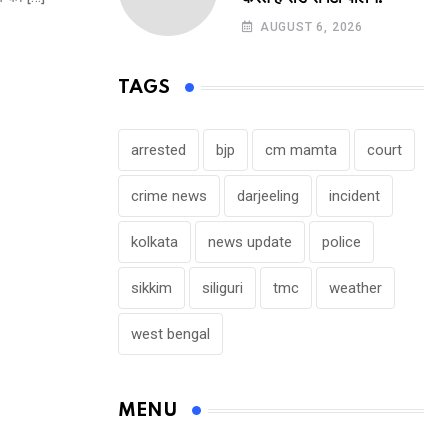
AUGUST 6, 2026
TAGS
arrested
bjp
cm mamta
court
crime news
darjeeling
incident
kolkata
news update
police
sikkim
siliguri
tmc
weather
west bengal
MENU