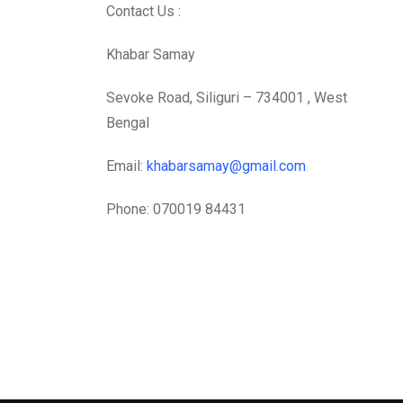
Contact Us :
Khabar Samay
Sevoke Road, Siliguri – 734001 , West
Bengal
Email:
khabarsamay@gmail.com
Phone: 070019 84431