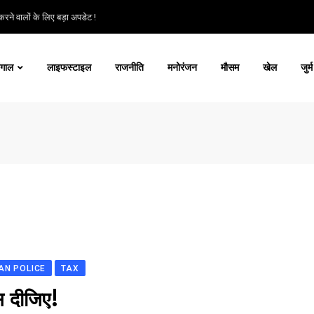
रने वालों के लिए बड़ा अपडेट !
ंगाल
लाइफस्टाइल
राजनीति
मनोरंजन
मौसम
खेल
जुर्म
AN POLICE
TAX
्स दीजिए!