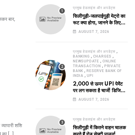
प्रमुख हेडलाइंस और अपडेट्स
सिलीगुड़ी-जलपाईगुड़ी मेट्रो का
ासकर बार,
रूट क्या होगा, जानने के लिए
उत्सुक हो रहे हैं?
AUGUST 7, 2026
,
प्रमुख हेडलाइंस और अपडेट्स
,
,
BANKING
CHARGES
,
NEWSUPDATE
ONLINE
,
TRANSACTION
PRIVATE
,
BANK
RESERVE BANK OF
,
INDIA
UPI
2,000 से ऊपर UPI पेमेंट
पर लग सकता है चार्ज! डिजिटल
पेमेंट करने वालों के लिए बड़ा
AUGUST 7, 2026
अपडेट !
प्रमुख हेडलाइंस और अपडेट्स
 व्यापारी शशि
सिलीगुड़ी में कितने वाहन चालक
े का […]
करते हैं रोड सेफ्टी पालन!