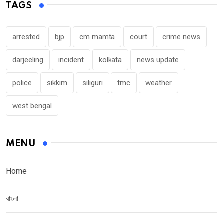
TAGS
arrested
bjp
cm mamta
court
crime news
darjeeling
incident
kolkata
news update
police
sikkim
siliguri
tmc
weather
west bengal
MENU
Home
বাংলা