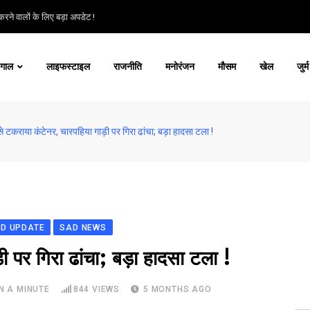
रने वालों के लिए बड़ा अपडेट !
ंगाल
लाइफस्टाइल
राजनीति
मनोरंजन
मौसम
खेल
जुर्म
े टकराया कंटेनर, चारपहिया गाड़ी पर गिरा ढांचा; बड़ा हादसा टला !
D UPDATE
SAD NEWS
ी पर गिरा ढांचा; बड़ा हादसा टला !
N A MINUTE
844
VIEWS
5 MONTHS AGO