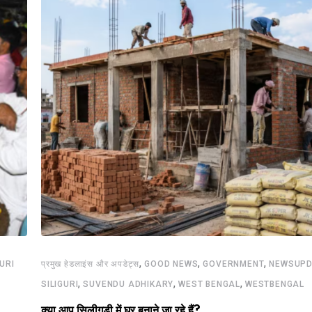
,
,
,
GURI
प्रमुख हेडलाइंस और अपडेट्स
GOOD NEWS
GOVERNMENT
NEWSUPD
,
,
,
SILIGURI
SUVENDU ADHIKARY
WEST BENGAL
WESTBENGAL
क्या आप सिलीगुड़ी में घर बनाने जा रहे हैं?