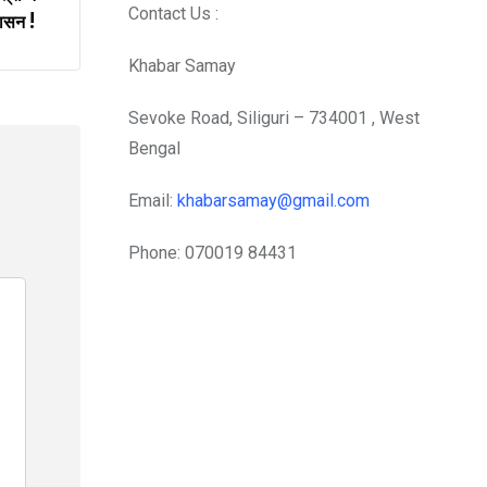
Contact Us :
वासन !
Khabar Samay
Sevoke Road, Siliguri – 734001 , West
Bengal
Email:
khabarsamay@gmail.com
Phone: 070019 84431