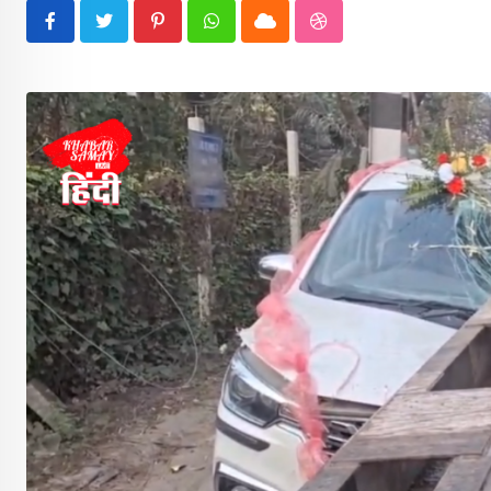
Pinterest
Whatsapp
Cloud
StumbleUpon