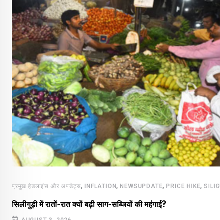
,
,
,
,
प्रमुख हेडलाइंस और अपडेट्स
INFLATION
NEWSUPDATE
PRICE HIKE
SILI
सिलीगुड़ी में रातों-रात क्यों बढ़ी साग-सब्जियों की महंगाई?
AUGUST 3, 2026