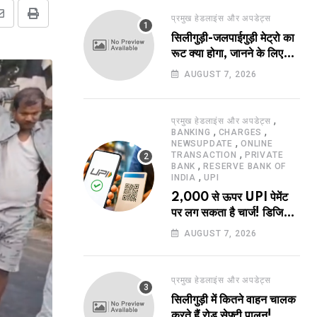
प्रमुख हेडलाइंस और अपडेट्स
Share
Print
सिलीगुड़ी-जलपाईगुड़ी मेट्रो का
via
रूट क्या होगा, जानने के लिए
Email
उत्सुक हो रहे हैं?
AUGUST 7, 2026
,
प्रमुख हेडलाइंस और अपडेट्स
,
,
BANKING
CHARGES
,
NEWSUPDATE
ONLINE
,
TRANSACTION
PRIVATE
,
BANK
RESERVE BANK OF
,
INDIA
UPI
2,000 से ऊपर UPI पेमेंट
पर लग सकता है चार्ज! डिजिटल
पेमेंट करने वालों के लिए बड़ा
AUGUST 7, 2026
अपडेट !
प्रमुख हेडलाइंस और अपडेट्स
सिलीगुड़ी में कितने वाहन चालक
करते हैं रोड सेफ्टी पालन!