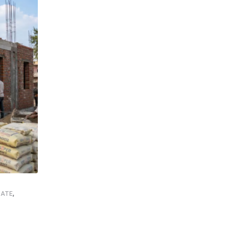
,
,
,
,
ATE
NEWSUPDATE
FOOTBALL
GOOD NEWS
SHANKAR GHOS
इस्ट बंगाल दिवस पर सिलिगुड़ी में जश्न, विधायक शंकर
AUGUST 1, 2026