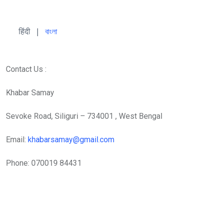
हिंदी 
| 
বাংলা
Contact Us :
Khabar Samay
Sevoke Road, Siliguri – 734001 , West Bengal
Email:
khabarsamay@gmail.com
Phone: 070019 84431