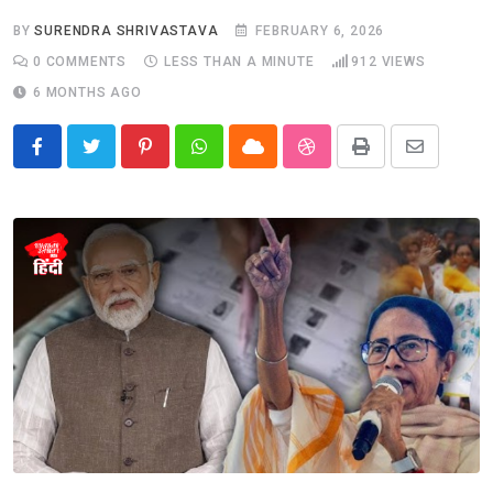
BY
SURENDRA SHRIVASTAVA
FEBRUARY 6, 2026
0
COMMENTS
LESS THAN A MINUTE
912
VIEWS
6 MONTHS AGO
Pinterest
Whatsapp
Cloud
StumbleUpon
Print
Share
via
Email