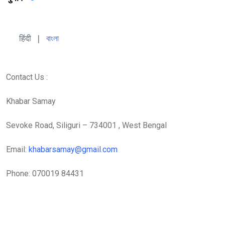
हिंदी 
| 
বাংলা
Contact Us :
Khabar Samay
Sevoke Road, Siliguri – 734001 , West Bengal
Email:
khabarsamay@gmail.com
Phone: 070019 84431