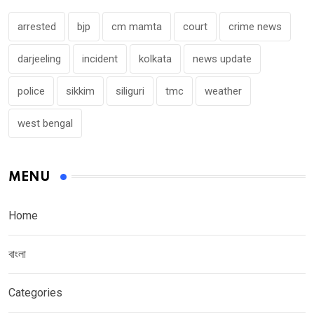
arrested
bjp
cm mamta
court
crime news
darjeeling
incident
kolkata
news update
police
sikkim
siliguri
tmc
weather
west bengal
MENU
Home
বাংলা
Categories