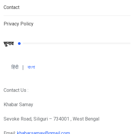
Contact
Privacy Policy
चुनाव
हिंदी 
| 
বাংলা
Contact Us :
Khabar Samay
Sevoke Road, Siliguri – 734001 , West Bengal
Email:
khabarsamay@gmail.com