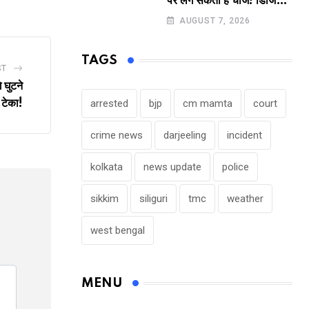
पर लग सकता है चार्ज! डिजिटल
Email
पेमेंट करने वालों के लिए बड़ा
AUGUST 7, 2026
अपडेट !
TAGS
ST
े घुटने
टेका!
arrested
bjp
cm mamta
court
crime news
darjeeling
incident
kolkata
news update
police
sikkim
siliguri
tmc
weather
west bengal
MENU