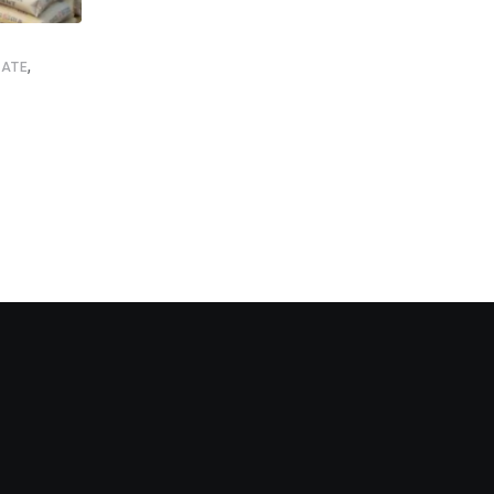
,
,
,
,
ATE
NEWSUPDATE
FOOTBALL
GOOD NEWS
SHANKAR GHOS
इस्ट बंगाल दिवस पर सिलिगुड़ी में जश्न, विधायक शंकर
AUGUST 1, 2026