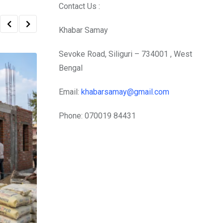
Contact Us :
Khabar Samay
Sevoke Road, Siliguri – 734001 , West
Bengal
Email:
khabarsamay@gmail.com
Phone: 070019 84431