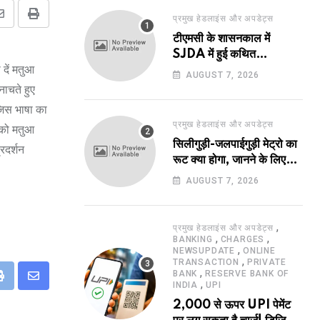
प्रमुख हेडलाइंस और अपडेट्स
Share
Print
टीएमसी के शासनकाल में
via
SJDA में हुई कथित
Email
 दें मतुआ
अनियमितता व भ्रष्टाचार की
AUGUST 7, 2026
जांच का रास्ता हुआ प्रशस्त! एक
नाचते हुए
नए अवतार में लौटा SJDA!
 जिस भाषा का
प्रमुख हेडलाइंस और अपडेट्स
नको मतुआ
सिलीगुड़ी-जलपाईगुड़ी मेट्रो का
रदर्शन
रूट क्या होगा, जानने के लिए
उत्सुक हो रहे हैं?
AUGUST 7, 2026
,
प्रमुख हेडलाइंस और अपडेट्स
,
,
BANKING
CHARGES
,
NEWSUPDATE
ONLINE
,
TRANSACTION
PRIVATE
,
BANK
RESERVE BANK OF
,
eUpon
Print
Share
INDIA
UPI
via
2,000 से ऊपर UPI पेमेंट