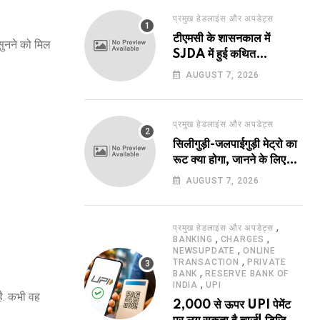
प्रमुख हेडलाइंस और अपडेट्स
टीएमसी के शासनकाल में
 सुनने को मिल
SJDA में हुई कथित
अनियमितता व भ्रष्टाचार की
AUGUST 7, 2026
जांच का रास्ता हुआ प्रशस्त! एक
नए अवतार में लौटा SJDA!
प्रमुख हेडलाइंस और अपडेट्स
सिलीगुड़ी-जलपाईगुड़ी मेट्रो का
रूट क्या होगा, जानने के लिए
उत्सुक हो रहे हैं?
AUGUST 7, 2026
,
प्रमुख हेडलाइंस और अपडेट्स
,
,
BANKING
CHARGES
,
NEWSUPDATE
ONLINE
,
TRANSACTION
PRIVATE
,
BANK
RESERVE BANK OF
,
INDIA
UPI
है. कभी वह
2,000 से ऊपर UPI पेमेंट