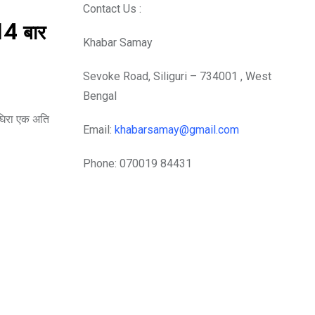
Contact Us :
 14 बार
Khabar Samay
Sevoke Road, Siliguri – 734001 , West
Bengal
े घिरा एक अति
Email:
khabarsamay@gmail.com
Phone: 070019 84431