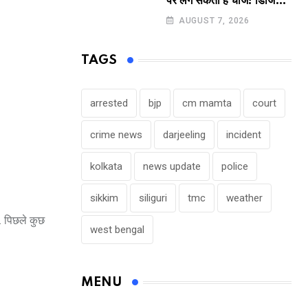
पर लग सकता है चार्ज! डिजिटल
पेमेंट करने वालों के लिए बड़ा
AUGUST 7, 2026
अपडेट !
TAGS
arrested
bjp
cm mamta
court
crime news
darjeeling
incident
kolkata
news update
police
sikkim
siliguri
tmc
weather
. पिछले कुछ
west bengal
MENU