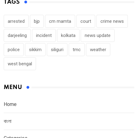
TAGS
arrested
bjp
cm mamta
court
crime news
darjeeling
incident
kolkata
news update
police
sikkim
siliguri
tmc
weather
west bengal
MENU
Home
বাংলা