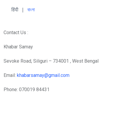
हिंदी 
| 
বাংলা
Contact Us :
Khabar Samay
Sevoke Road, Siliguri – 734001 , West Bengal
Email:
khabarsamay@gmail.com
Phone: 070019 84431