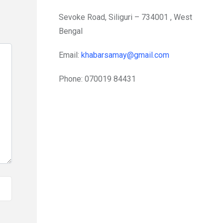
Sevoke Road, Siliguri – 734001 , West
Bengal
Email:
khabarsamay@gmail.com
Phone: 070019 84431