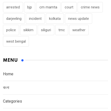
arrested
bjp
cm mamta
court
crime news
darjeeling
incident
kolkata
news update
police
sikkim
siliguri
tmc
weather
west bengal
MENU
Home
বাংলা
Categories