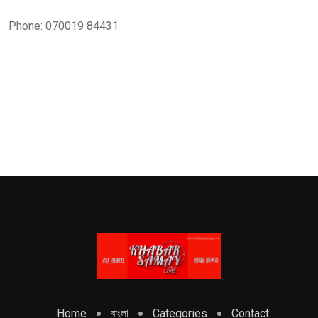
Phone: 070019 84431
Home
বাংলা
Categories
Contact