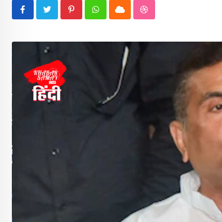
Pinterest
Whatsapp
Cloud
StumbleUpon