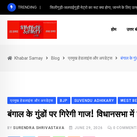
Skip
TRENDING
सिलीगुड़ी-जलपाईगुड़ी मेट्रो का रूट क्या होगा, जानने के लिए उत्सु
to
content
होम
उत्तर ब
Khabar Samay
Blog
प्रमुख हेडलाइंस और अपडेट्स
बंगाल के गु
प्रमुख हेडलाइंस और अपडेट्स
BJP
SUVENDU ADHIKARY
WEST B
बंगाल के गुंडों पर गिरेगी गाज! विधानसभा मे
BY
SURENDRA SHRIVASTAVA
JUNE 29, 2026
0
COMMENT