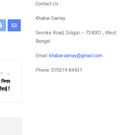
Contact Us :
Khabar Samay
eUpon
Print
Share
Sevoke Road, Siliguri – 734001 , West
via
Bengal
Email
Email:
khabarsamay@gmail.com
Phone: 070019 84431
ST
र निगम
रवाई !