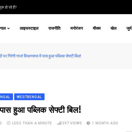
क हो रहे हैं?
ंगाल
लाइफस्टाइल
राजनीति
मनोरंजन
मौसम
खेल
जुर्म
ंडों पर गिरेगी गाज! विधानसभा में पास हुआ पब्लिक सेफ्टी बिल!
ENGAL
WESTBENGAL
ं पास हुआ पब्लिक सेफ्टी बिल!
S
LESS THAN A MINUTE
397
VIEWS
1 MONTH AGO