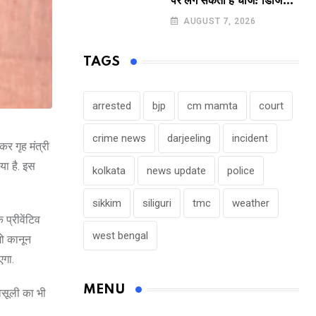
पर लग सकता है चार्ज! डिजिटल
पेमेंट करने वालों के लिए बड़ा
AUGUST 7, 2026
अपडेट !
TAGS
arrested
bjp
cm mamta
court
crime news
darjeeling
incident
कर गृह मंत्री
या है. इस
kolkata
news update
police
sikkim
siliguri
tmc
weather
प्रीवेंटिव
west bengal
जो कानून
एगा.
MENU
 वसूली का भी