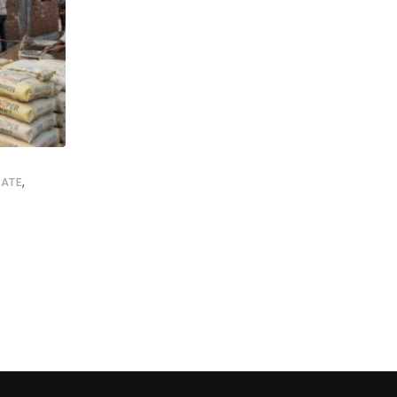
,
,
,
,
ATE
NEWSUPDATE
FOOTBALL
GOOD NEWS
SHANKAR GHOS
इस्ट बंगाल दिवस पर सिलिगुड़ी में जश्न, विधायक शंकर
AUGUST 1, 2026