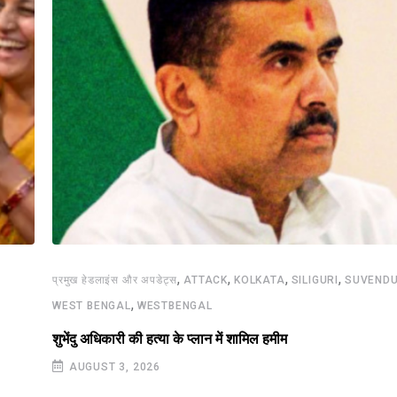
,
,
,
,
प्रमुख हेडलाइंस और अपडेट्स
ATTACK
KOLKATA
SILIGURI
SUVENDU
,
WEST BENGAL
WESTBENGAL
शुभेंदु अधिकारी की हत्या के प्लान में शामिल हमीम
AUGUST 3, 2026