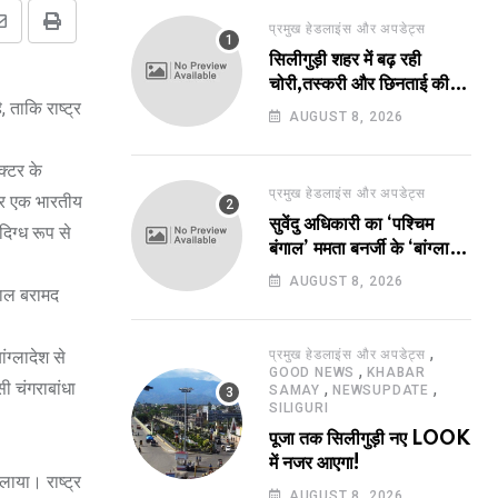
प्रमुख हेडलाइंस और अपडेट्स
Share
Print
सिलीगुड़ी शहर में बढ़ रही
via
चोरी,तस्करी और छिनताई की
Email
, ताकि राष्ट्र
घटनाएं!
AUGUST 8, 2026
क्टर के
प्रमुख हेडलाइंस और अपडेट्स
 और एक भारतीय
सुवेंदु अधिकारी का ‘पश्चिम
िग्ध रूप से
बंगाल’ ममता बनर्जी के ‘बांग्ला’
पर भारी!
AUGUST 8, 2026
याल बरामद
,
ंग्लादेश से
प्रमुख हेडलाइंस और अपडेट्स
,
GOOD NEWS
KHABAR
ी चंगराबांधा
,
,
SAMAY
NEWSUPDATE
SILIGURI
पूजा तक सिलीगुड़ी नए LOOK
में नजर आएगा!
लाया। राष्ट्र
AUGUST 8, 2026