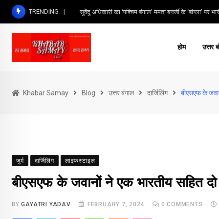
Skip
TRENDING
सुवेंदु अधिकारी का ‘पश्चिम बंगाल’ ममता बनर्जी के ‘बांग्ला’ पर भार
to
content
होम
उत्तर ब
Khabar Samay
Blog
उत्तर बंगाल
दार्जिलिंग
बीएसएफ के जवानो
जुर्म
दार्जिलिंग
लाइफस्टाइल
बीएसएफ के जवानों ने एक भारतीय सहित दो ब
BY
GAYATRI YADAV
FEBRUARY 7, 2024
0
COMMENTS