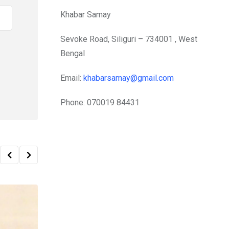
Khabar Samay
Sevoke Road, Siliguri – 734001 , West
Bengal
Email:
khabarsamay@gmail.com
Phone: 070019 84431