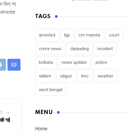
ब्त किए गए
ांग्लादेश
TAGS
arrested
bjp
cm mamta
court
crime news
darjeeling
incident
kolkata
news update
police
eUpon
Print
Share
sikkim
siliguri
tmc
weather
via
Email
west bengal
MENU
ST
रखी गई
Home