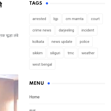
TAGS
े
arrested
bjp
cm mamta
court
crime news
darjeeling
incident
िक चूल्हा लंबे
kolkata
news update
police
sikkim
siliguri
tmc
weather
west bengal
MENU
Home
বাংলা