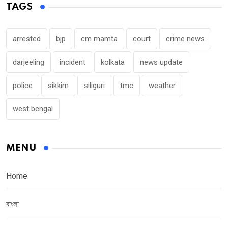
TAGS
arrested
bjp
cm mamta
court
crime news
darjeeling
incident
kolkata
news update
police
sikkim
siliguri
tmc
weather
west bengal
MENU
Home
বাংলা