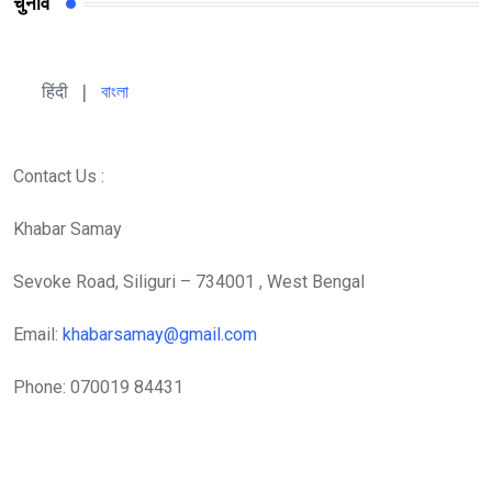
चुनाव
हिंदी 
| 
বাংলা
Contact Us :
Khabar Samay
Sevoke Road, Siliguri – 734001 , West Bengal
Email:
khabarsamay@gmail.com
Phone: 070019 84431