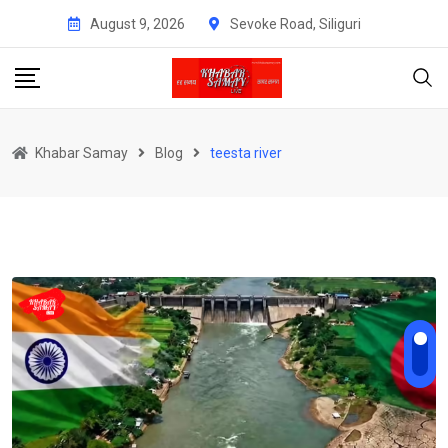
Skip
August 9, 2026
Sevoke Road, Siliguri
to
content
Khabar Samay
Blog
teesta river