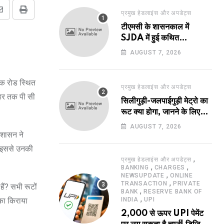
प्रमुख हेडलाइंस और अपडेट्स
Share
Print
टीएमसी के शासनकाल में
via
SJDA में हुई कथित
Email
अनियमितता व भ्रष्टाचार की
AUGUST 7, 2026
जांच का रास्ता हुआ प्रशस्त! एक
नए अवतार में लौटा SJDA!
वक रोड स्थित
प्रमुख हेडलाइंस और अपडेट्स
पहर तक पी सी
सिलीगुड़ी-जलपाईगुड़ी मेट्रो का
रूट क्या होगा, जानने के लिए
उत्सुक हो रहे हैं?
AUGUST 7, 2026
रशासन ने
. इससे उनकी
,
प्रमुख हेडलाइंस और अपडेट्स
,
,
BANKING
CHARGES
,
NEWSUPDATE
ONLINE
,
TRANSACTION
PRIVATE
ं? सभी रूटों
,
BANK
RESERVE BANK OF
,
 का किराया
INDIA
UPI
2,000 से ऊपर UPI पेमेंट