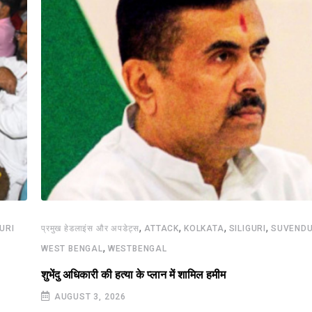
,
,
,
,
GURI
प्रमुख हेडलाइंस और अपडेट्स
ATTACK
KOLKATA
SILIGURI
SUVENDU
,
WEST BENGAL
WESTBENGAL
शुभेंदु अधिकारी की हत्या के प्लान में शामिल हमीम
AUGUST 3, 2026