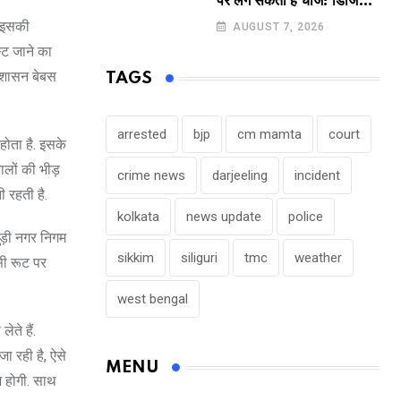
पर लग सकता है चार्ज! डिजिटल
पेमेंट करने वालों के लिए बड़ा
ं इसकी
AUGUST 7, 2026
अपडेट !
्ट जाने का
्रशासन बेबस
TAGS
arrested
bjp
cm mamta
court
होता है. इसके
लों की भीड़
crime news
darjeeling
incident
ी रहती है.
kolkata
news update
police
ुड़ी नगर निगम
sikkim
siliguri
tmc
weather
सी रूट पर
west bengal
ते हैं.
 रही है, ऐसे
MENU
म होगी. साथ