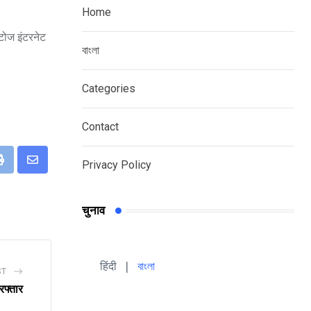
Home
ोटोज इंटरनेट
বাংলা
Categories
Contact
Privacy Policy
eUpon
Print
Share
via
Email
चुनाव
हिंदी 
| 
বাংলা
ST
रफ्तार