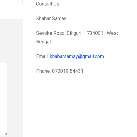
Contact Us :
Khabar Samay
Sevoke Road, Siliguri – 734001 , West
Bengal
Email:
khabarsamay@gmail.com
Phone: 070019 84431