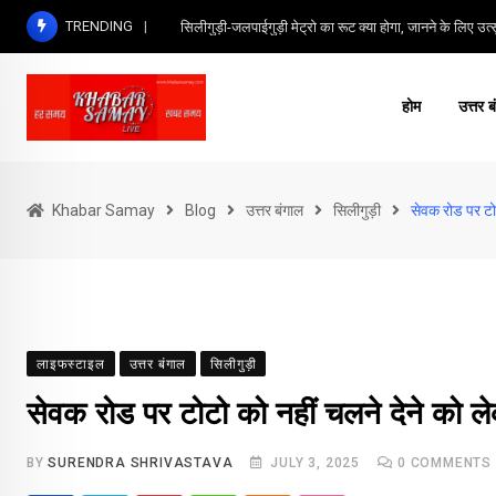
Skip
TRENDING
सिलीगुड़ी-जलपाईगुड़ी मेट्रो का रूट क्या होगा, जानने के लिए उत्सु
to
content
होम
उत्तर ब
Khabar Samay
Blog
उत्तर बंगाल
सिलीगुड़ी
सेवक रोड पर टोट
लाइफस्टाइल
उत्तर बंगाल
सिलीगुड़ी
सेवक रोड पर टोटो को नहीं चलने देने को ल
BY
SURENDRA SHRIVASTAVA
JULY 3, 2025
0
COMMENTS