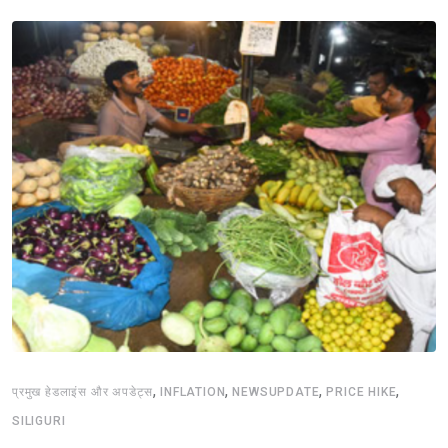
,
,
,
,
प्रमुख हेडलाइंस और अपडेट्स
INFLATION
NEWSUPDATE
PRICE HIKE
SILIGURI