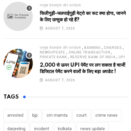
प्रमुख हेडलाइंस और अपडेट्स
सिलीगुड़ी-जलपाईगुड़ी मेट्रो का रूट क्या होगा, जानने
के लिए उत्सुक हो रहे हैं?
AUGUST 7, 2026
,
,
,
प्रमुख हेडलाइंस और अपडेट्स
BANKING
CHARGES
,
,
NEWSUPDATE
ONLINE TRANSACTION
,
,
PRIVATE BANK
RESERVE BANK OF INDIA
UPI
2,000 से ऊपर UPI पेमेंट पर लग सकता है चार्ज!
डिजिटल पेमेंट करने वालों के लिए बड़ा अपडेट !
AUGUST 7, 2026
TAGS
arrested
bjp
cm mamta
court
crime news
darjeeling
incident
kolkata
news update