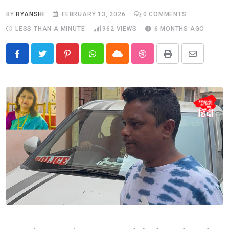
BY
RYANSHI
FEBRUARY 13, 2026
0
COMMENTS
LESS THAN A MINUTE
962
VIEWS
6 MONTHS AGO
Pinterest
Whatsapp
Cloud
StumbleUpon
Print
Share
via
Email