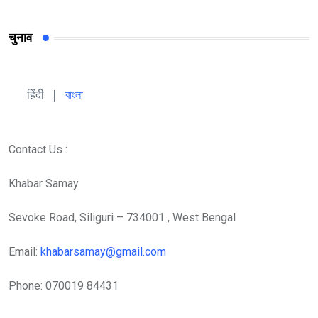
चुनाव
हिंदी 
| 
বাংলা
Contact Us :
Khabar Samay
Sevoke Road, Siliguri – 734001 , West Bengal
Email:
khabarsamay@gmail.com
Phone: 070019 84431