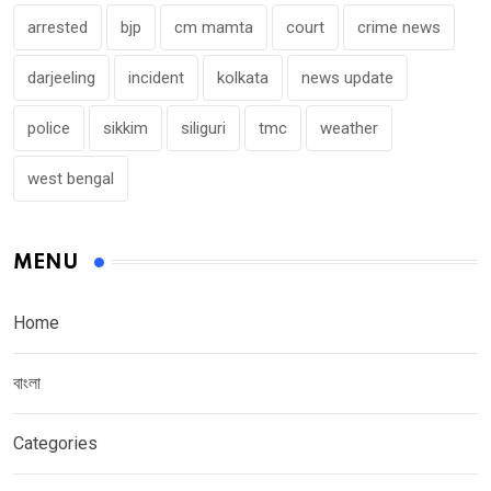
arrested
bjp
cm mamta
court
crime news
darjeeling
incident
kolkata
news update
police
sikkim
siliguri
tmc
weather
west bengal
MENU
Home
বাংলা
Categories