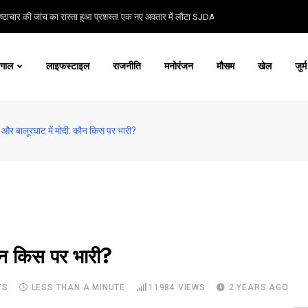
्टाचार की जांच का रास्ता हुआ प्रशस्त! एक नए अवतार में लौटा SJDA!
ंगाल
लाइफस्टाइल
राजनीति
मनोरंजन
मौसम
खेल
जुर्म
ीदी और बालूरघाट में मोदी: कौन किस पर भारी?
कौन किस पर भारी?
TS
LESS THAN A MINUTE
11984
VIEWS
2 YEARS AGO