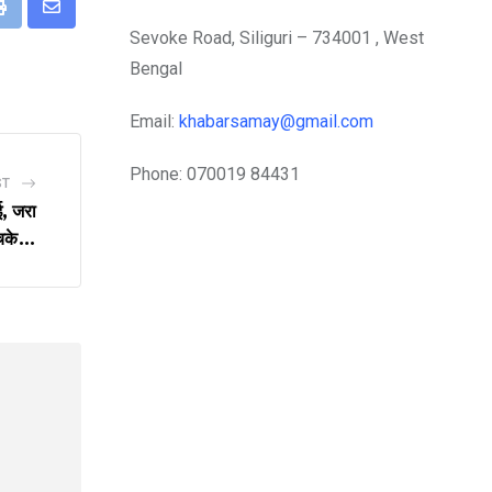
eUpon
Print
Share
Sevoke Road, Siliguri – 734001 , West
via
Bengal
Email
Email:
khabarsamay@gmail.com
Phone: 070019 84431
ST
ई, जरा
चके…