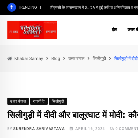
Skip
TRENDING
टीएमसी के शासनकाल में SJDA में हुई कथित अनियमितता व भ्रष
to
content
होम
उत्तर ब
Khabar Samay
Blog
उत्तर बंगाल
सिलीगुड़ी
सिलीगुड़ी में द
उत्तर बंगाल
राजनीति
सिलीगुड़ी
सिलीगुड़ी में दीदी और बालूरघाट में मोदी: 
BY
SURENDRA SHRIVASTAVA
APRIL 16, 2024
0
COMMEN