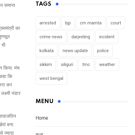
TAGS
कर समाप्त
arrested
bjp
cm mamta
court
ख्यमंत्री का
तृणमूल
crime news
darjeeling
incident
ो भी
kolkata
news update
police
sikkim
siliguri
tmc
weather
दन किया. मंच
 कहा कि
west bengal
द करा कर
लक्ष्मी भंडार
MENU
. बाघाजतिन
Home
ियां बना.
से ज्यादा
বাংলা