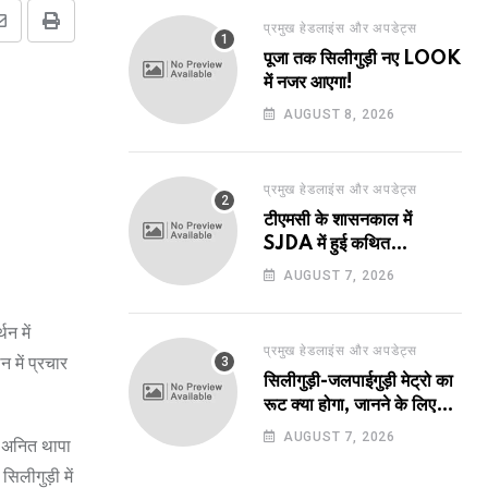
प्रमुख हेडलाइंस और अपडेट्स
Share
Print
पूजा तक सिलीगुड़ी नए LOOK
via
में नजर आएगा!
Email
AUGUST 8, 2026
प्रमुख हेडलाइंस और अपडेट्स
टीएमसी के शासनकाल में
SJDA में हुई कथित
अनियमितता व भ्रष्टाचार की
AUGUST 7, 2026
जांच का रास्ता हुआ प्रशस्त! एक
नए अवतार में लौटा SJDA!
थन में
प्रमुख हेडलाइंस और अपडेट्स
 में प्रचार
सिलीगुड़ी-जलपाईगुड़ी मेट्रो का
रूट क्या होगा, जानने के लिए
उत्सुक हो रहे हैं?
AUGUST 7, 2026
ं अनित थापा
िलीगुड़ी में