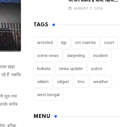
पर लग सकता है चार्ज! डिजिटल
पेमेंट करने वालों के लिए बड़ा
AUGUST 7, 2026
अपडेट !
TAGS
arrested
bjp
cm mamta
court
crime news
darjeeling
incident
 वक्त खड़ा
kolkata
news update
police
 रहे हैं. जबकि
sikkim
siliguri
tmc
weather
west bengal
ानी घुस गया
ो उनके करीब
MENU
दिया, बल्कि