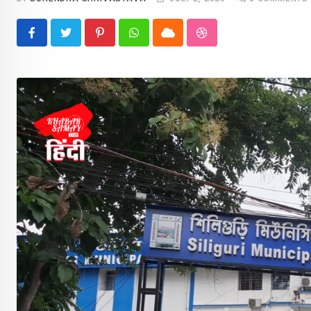
Pinterest
Whatsapp
Cloud
StumbleUpon