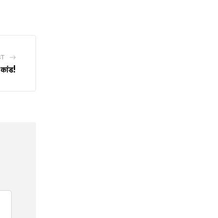
ST
’ कांड!