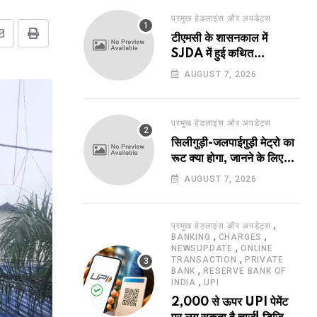
प्रमुख हेडलाइंस और अपडेट्स
टीएमसी के शासनकाल में
Share
Print
SJDA में हुई कथित
via
अनियमितता व भ्रष्टाचार की
AUGUST 7, 2026
Email
जांच का रास्ता हुआ प्रशस्त! एक
नए अवतार में लौटा SJDA!
प्रमुख हेडलाइंस और अपडेट्स
सिलीगुड़ी-जलपाईगुड़ी मेट्रो का
रूट क्या होगा, जानने के लिए
उत्सुक हो रहे हैं?
AUGUST 7, 2026
,
प्रमुख हेडलाइंस और अपडेट्स
,
,
BANKING
CHARGES
,
NEWSUPDATE
ONLINE
,
TRANSACTION
PRIVATE
,
BANK
RESERVE BANK OF
,
INDIA
UPI
2,000 से ऊपर UPI पेमेंट