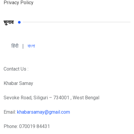
Privacy Policy
चुनाव
हिंदी 
| 
বাংলা
Contact Us :
Khabar Samay
Sevoke Road, Siliguri – 734001 , West Bengal
Email:
khabarsamay@gmail.com
Phone: 070019 84431