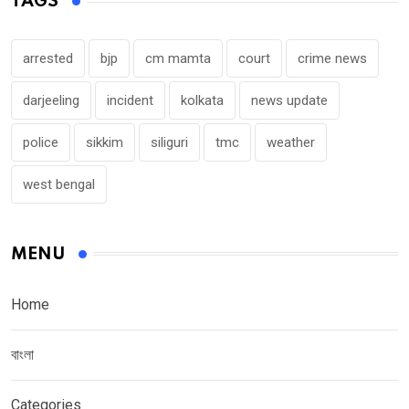
TAGS
arrested
bjp
cm mamta
court
crime news
darjeeling
incident
kolkata
news update
police
sikkim
siliguri
tmc
weather
west bengal
MENU
Home
বাংলা
Categories