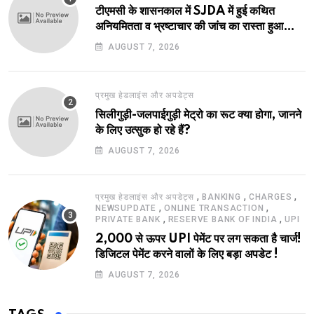
टीएमसी के शासनकाल में SJDA में हुई कथित
अनियमितता व भ्रष्टाचार की जांच का रास्ता हुआ
प्रशस्त! एक नए अवतार में लौटा SJDA!
AUGUST 7, 2026
प्रमुख हेडलाइंस और अपडेट्स
सिलीगुड़ी-जलपाईगुड़ी मेट्रो का रूट क्या होगा, जानने
के लिए उत्सुक हो रहे हैं?
AUGUST 7, 2026
,
,
,
प्रमुख हेडलाइंस और अपडेट्स
BANKING
CHARGES
,
,
NEWSUPDATE
ONLINE TRANSACTION
,
,
PRIVATE BANK
RESERVE BANK OF INDIA
UPI
2,000 से ऊपर UPI पेमेंट पर लग सकता है चार्ज!
डिजिटल पेमेंट करने वालों के लिए बड़ा अपडेट !
AUGUST 7, 2026