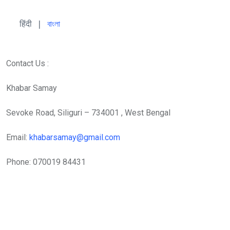
हिंदी 
| 
বাংলা
Contact Us :
Khabar Samay
Sevoke Road, Siliguri – 734001 , West Bengal
Email:
khabarsamay@gmail.com
Phone: 070019 84431