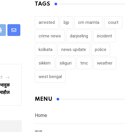
TAGS
arrested
bjp
cm mamta
court
eUpon
Print
Share
crime news
darjeeling
incident
via
kolkata
news update
police
Email
sikkim
siliguri
tmc
weather
west bengal
ST
 भावुक
माहौल
MENU
Home
বাংলা