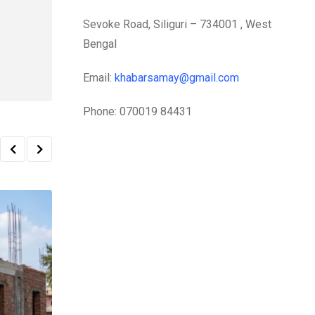
Sevoke Road, Siliguri – 734001 , West
Bengal
Email:
khabarsamay@gmail.com
Phone: 070019 84431