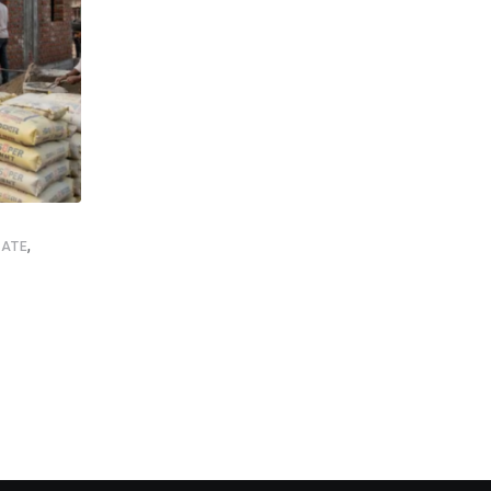
,
,
,
,
ATE
NEWSUPDATE
FOOTBALL
GOOD NEWS
SHANKAR GHOS
इस्ट बंगाल दिवस पर सिलिगुड़ी में जश्न, विधायक शंकर
AUGUST 1, 2026