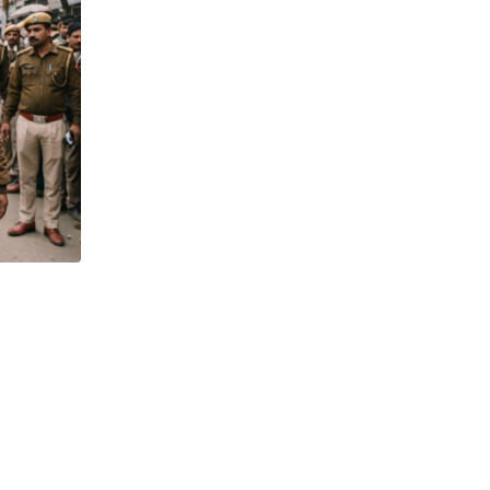
,
,
,
प्रमुख हेडलाइंस और अपडेट्स
KHABAR SAMAY
NEWSUPDATE
VIRAL FEVER
सिलीगुड़ी में घर-घर दस्तक दे रहा वायरल!
AUGUST 5, 2026