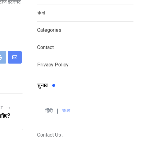
ोटोज इंटरनेट
বাংলা
Categories
Contact
eUpon
Print
Share
Privacy Policy
via
Email
चुनाव
ST
हिंदी 
| 
বাংলা
चाहिए?
Contact Us :