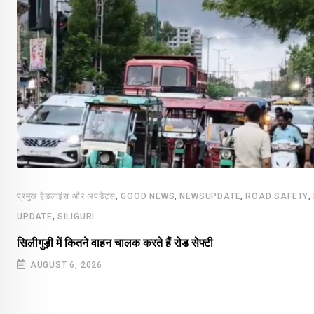
,
,
,
,
प्रमुख हेडलाइंस और अपडेट्स
GOOD NEWS
NEWSUPDATE
ROAD SAFETY
,
UPDATE
SILIGURI
सिलीगुड़ी में कितने वाहन चालक करते हैं रोड सेफ्टी
AUGUST 6, 2026