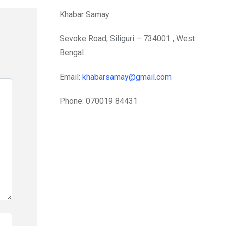
Khabar Samay
Sevoke Road, Siliguri – 734001 , West
Bengal
Email:
khabarsamay@gmail.com
Phone: 070019 84431