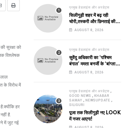
प्रमुख हेडलाइंस और अपडेट्स
Share
Print
सिलीगुड़ी शहर में बढ़ रही
via
चोरी,तस्करी और छिनताई की
Email
घटनाएं!
AUGUST 8, 2026
ी सुरक्षा को
प्रमुख हेडलाइंस और अपडेट्स
तिक विश्लेषक
सुवेंदु अधिकारी का ‘पश्चिम
बंगाल’ ममता बनर्जी के ‘बांग्ला’
पर भारी!
AUGUST 8, 2026
े लाल
 के विरोध में
,
प्रमुख हेडलाइंस और अपडेट्स
,
GOOD NEWS
KHABAR
,
,
SAMAY
NEWSUPDATE
SILIGURI
ै.क्योंकि हर
पूजा तक सिलीगुड़ी नए LOOK
हीं है.
में नजर आएगा!
े में जुट गई
AUGUST 8, 2026