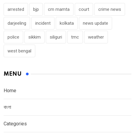
arrested
bjp
cm mamta
court
crime news
darjeeling
incident
kolkata
news update
police
sikkim
siliguri
tmc
weather
west bengal
MENU
Home
বাংলা
Categories