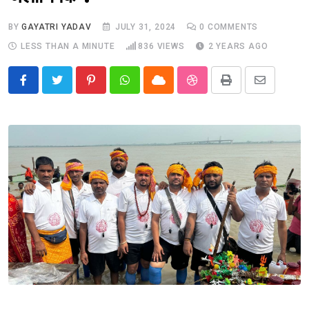
BY
GAYATRI YADAV
JULY 31, 2024
0
COMMENTS
LESS THAN A MINUTE
836
VIEWS
2 YEARS AGO
Pinterest
Whatsapp
Cloud
StumbleUpon
Print
Share
via
Email