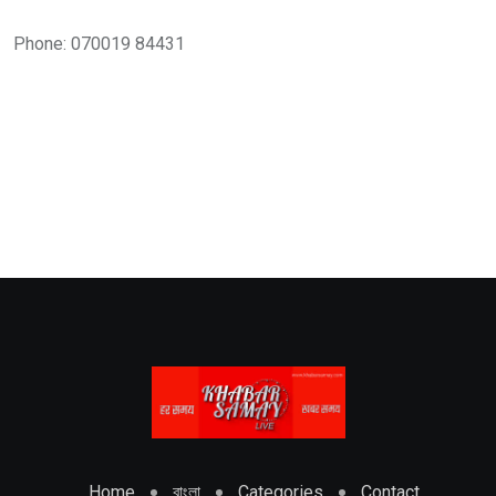
Phone: 070019 84431
Home
বাংলা
Categories
Contact