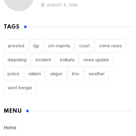
AUGUST 5, 2026
TAGS
arrested
bjp
cm mamta
court
crime news
darjeeling
incident
kolkata
news update
police
sikkim
siliguri
tmc
weather
west bengal
MENU
Home