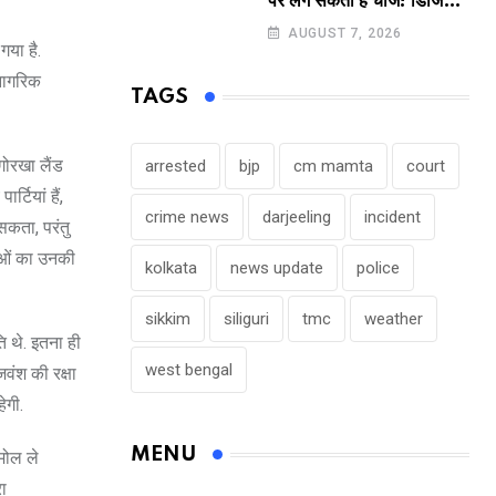
पर लग सकता है चार्ज! डिजिटल
पेमेंट करने वालों के लिए बड़ा
AUGUST 7, 2026
गया है.
अपडेट !
 नागरिक
TAGS
 गोरखा लैंड
arrested
bjp
cm mamta
court
टियां हैं,
crime news
darjeeling
incident
 सकता, परंतु
ताओं का उनकी
kolkata
news update
police
sikkim
siliguri
tmc
weather
 थे. इतना ही
west bengal
जवंश की रक्षा
ेगी.
MENU
मोल ले
ा