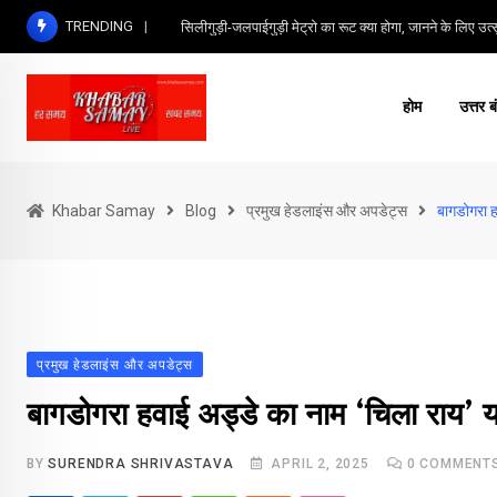
Skip
TRENDING
सिलीगुड़ी-जलपाईगुड़ी मेट्रो का रूट क्या होगा, जानने के लिए उत्सु
to
content
होम
उत्तर ब
Khabar Samay
Blog
प्रमुख हेडलाइंस और अपडेट्स
बागडोगरा ह
प्रमुख हेडलाइंस और अपडेट्स
बागडोगरा हवाई अड्डे का नाम ‘चिला राय’ 
BY
SURENDRA SHRIVASTAVA
APRIL 2, 2025
0
COMMENT