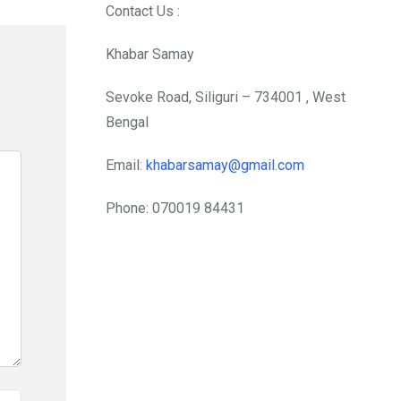
Contact Us :
Khabar Samay
Sevoke Road, Siliguri – 734001 , West
Bengal
Email:
khabarsamay@gmail.com
Phone: 070019 84431