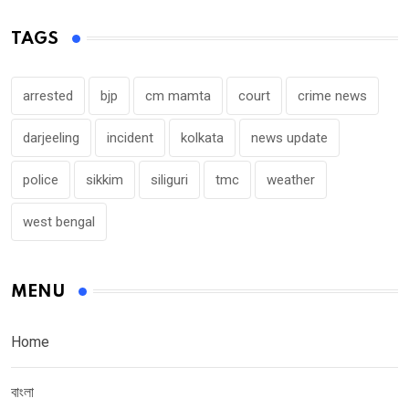
TAGS
arrested
bjp
cm mamta
court
crime news
darjeeling
incident
kolkata
news update
police
sikkim
siliguri
tmc
weather
west bengal
MENU
Home
বাংলা