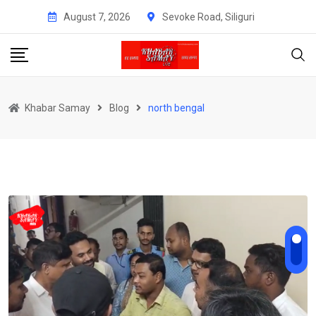
Skip
August 7, 2026
Sevoke Road, Siliguri
to
content
Khabar Samay
Blog
north bengal