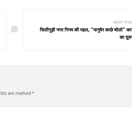
NEXT PO
सिलीगुड़ी नगर निगम की पहल, “मानुषेर काछे चोलो” कार
का दूस
elds are marked
*