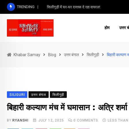
Skip
TRENDING
सिलीगुड़ी में घर-घर दस्तक दे रहा वायरल!
to
content
होम
उत्तर ब
Khabar Samay
Blog
उत्तर बंगाल
सिलीगुड़ी
बिहारी कल्याण मं
SILIGURI
उत्तर बंगाल
सिलीगुड़ी
बिहारी कल्याण मंच में घमासान : अत्रि शर्मा 
BY
RYANSHI
JULY 12, 2025
0
COMMENTS
LESS THAN