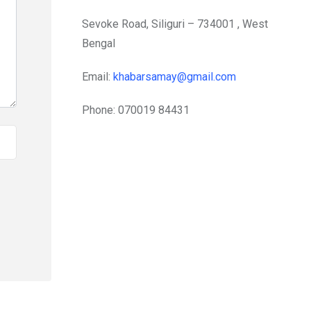
Sevoke Road, Siliguri – 734001 , West
Bengal
Email:
khabarsamay@gmail.com
Phone: 070019 84431