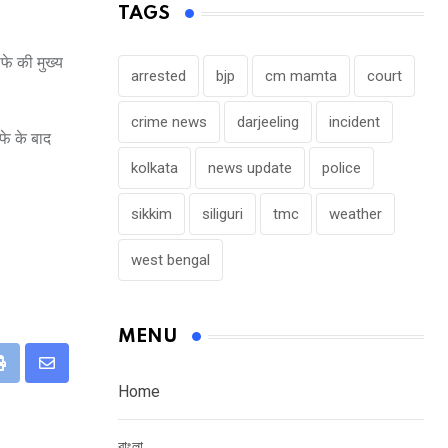
TAGS
फे की मुख्य
arrested
bjp
cm mamta
court
crime news
darjeeling
incident
फे के बाद
kolkata
news update
police
sikkim
siliguri
tmc
weather
west bengal
MENU
eUpon
Print
Share
Home
via
Email
বাংলা