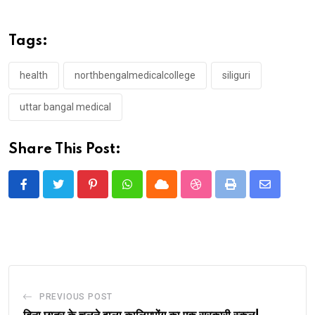
Tags:
health
northbengalmedicalcollege
siliguri
uttar bangal medical
Share This Post:
Pinterest
Whatsapp
Cloud
StumbleUpon
Print
Share
via
Email
PREVIOUS POST