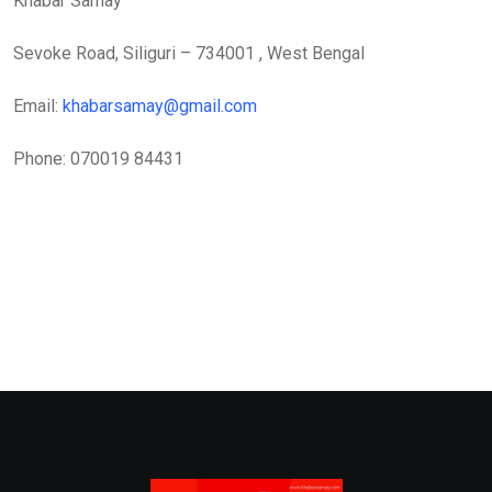
Khabar Samay
Sevoke Road, Siliguri – 734001 , West Bengal
Email:
khabarsamay@gmail.com
Phone: 070019 84431