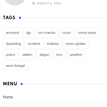
AUGUST 6, 2026
TAGS
arrested
bjp
cm mamta
court
crime news
darjeeling
incident
kolkata
news update
police
sikkim
siliguri
tmc
weather
west bengal
MENU
Home