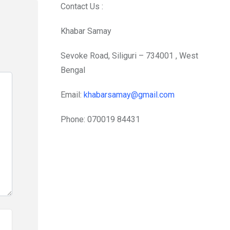
Contact Us :
Khabar Samay
Sevoke Road, Siliguri – 734001 , West
Bengal
Email:
khabarsamay@gmail.com
Phone: 070019 84431