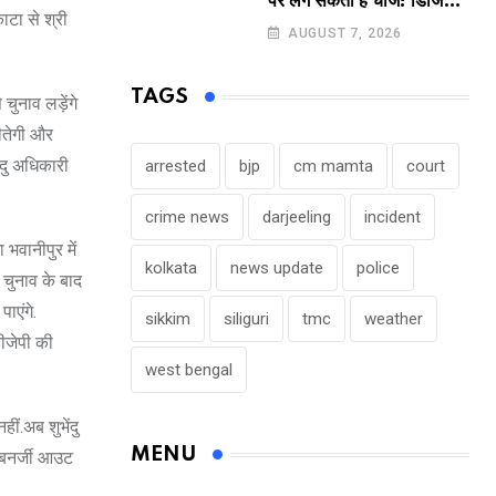
पर लग सकता है चार्ज! डिजिटल
ाटा से श्री
पेमेंट करने वालों के लिए बड़ा
AUGUST 7, 2026
अपडेट !
TAGS
चुनाव लड़ेंगे
ीतेगी और
ंदु अधिकारी
arrested
bjp
cm mamta
court
crime news
darjeeling
incident
भवानीपुर में
kolkata
news update
police
 चुनाव के बाद
ाएंगे.
sikkim
siliguri
tmc
weather
बीजेपी की
west bengal
ीं.अब शुभेंदु
MENU
ा बनर्जी आउट