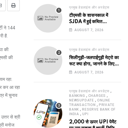
प्रमुख हेडलाइंस और अपडेट्स
Share
Print
टीएमसी के शासनकाल में
via
SJDA में हुई कथित
Email
्टी ने 144
अनियमितता व भ्रष्टाचार की
AUGUST 7, 2026
जांच का रास्ता हुआ प्रशस्त! एक
ी है.
नए अवतार में लौटा SJDA!
पा की
प्रमुख हेडलाइंस और अपडेट्स
ीएमसी की
सिलीगुड़ी-जलपाईगुड़ी मेट्रो का
रूट क्या होगा, जानने के लिए
उत्सुक हो रहे हैं?
AUGUST 7, 2026
नाम रहा.
 उभर कर आ रहा
,
प्रमुख हेडलाइंस और अपडेट्स
र में चुनाव
,
,
BANKING
CHARGES
,
NEWSUPDATE
ONLINE
,
TRANSACTION
PRIVATE
,
BANK
RESERVE BANK OF
,
INDIA
UPI
उत्तर से श्री
2,000 से ऊपर UPI पेमेंट
श्री मनोज