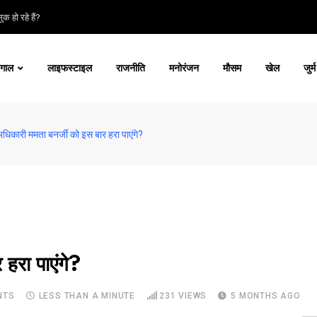
क हो रहे हैं?
ंगाल
लाइफस्टाइल
राजनीति
मनोरंजन
मौसम
खेल
जुर्म
ु अधिकारी ममता बनर्जी को इस बार हरा पाएंगे?
 हरा पाएंगे?
NTS
LESS THAN A MINUTE
231
VIEWS
5 MONTHS AGO